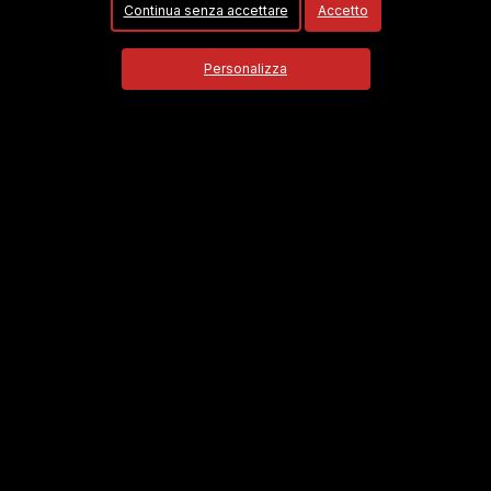
Continua senza accettare
Accetto
Personalizza
<<
<
2
3
4
5
Firmiamo.it È
un marchio commerciale di Media Asset
spa copyright 2010 - 2026
P.IVA 11305210012
Azienda certificata ISO 27001 numero: SNR
11572700/89/I
Azienda certificata ISO 9001 numero: SNR
59022611/89/Q