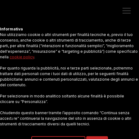
Informativa
Noi utilizziamo cookie o altri strumenti per finalità tecniche e, previo il tuo
consenso, anche cookie o altri strumenti di tracciamento, anche di terze
parti, per altre finalità (“interazioni e funzionalità semplici”, “miglioramento
dell'esperienza”, “misurazione” e “targeting e pubblicità”) come specificato
nella
cookie policy
.
PETIZIONI
Per quanto riguarda la pubblicità, noi e terze parti selezionate, potremmo
trattare dati personali come i tuoi dati di utilizzo, per le seguenti finalità
“Non pretendiamo che le cose cambino se
pubblicitarie: annunci e contenuti personalizzati, valutazione degli annunci e
del contenuto.
continuiamo a fare le stesse cose” Albert Einstein
Per selezionare in modo analitico soltanto alcune finalità è possibile
cliccare su “Personalizza”.
Chiudendo questo banner tramite l’apposito comando “Continua senza
accettare” continuerai la navigazione del sito in assenza di cookie o altri
strumenti di tracciamento diversi da quelli tecnici.