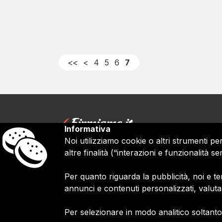
<<
<
4
5
6
7
Informativa
Noi utilizziamo cookie o altri strumenti pe
Firmiamo.it È
un marchio commerciale di Me
altre finalità (“interazioni e funzionalità
2010 - 2026
P.IVA 11305210012
Per quanto riguarda la pubblicità, noi e ter
Azienda certificata ISO 27001 numero: SN
annunci e contenuti personalizzati, valut
Azienda certificata ISO 9001 numero: SNR
Per selezionare in modo analitico soltanto 