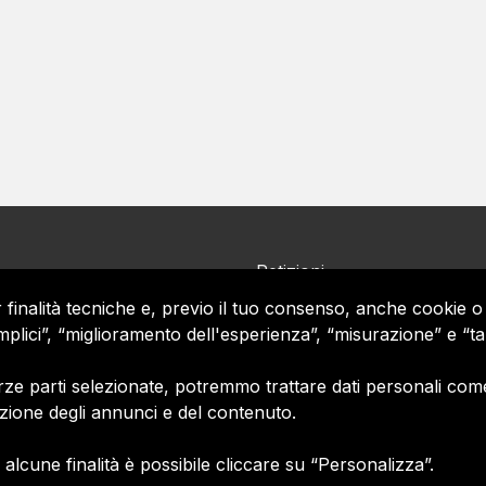
Petizioni
Chi siamo
r finalità tecniche e, previo il tuo consenso, anche cookie o 
dia Asset spa copyright
Contatti
 semplici”, “miglioramento dell'esperienza”, “misurazione” e “
Policy privacy
Termini e Condizioni
ze parti selezionate, potremmo trattare dati personali come i t
R 11572700/89/I
Cookie policy
azione degli annunci e del contenuto.
 59022611/89/Q
Gestione consensi e categor
merceologiche marketing
alcune finalità è possibile cliccare su “Personalizza”.