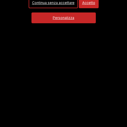
Continua senza accettare
Accetto
Personalizza
Petizione creata da:
Potere al Popolo!-Sezione di Volla
e
diretta a
Scopri di più
POLITICA & GOVERNO
Firme
2
Obiettivo
20000
FIRMA