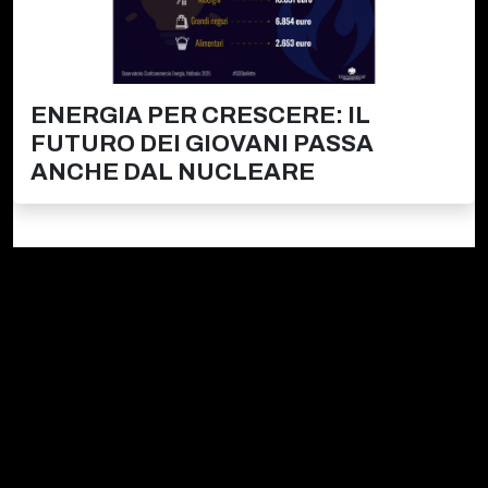
ENERGIA PER CRESCERE: IL
FUTURO DEI GIOVANI PASSA
ANCHE DAL NUCLEARE
Firmiamo.it È
un marchio commerciale di Media Asset
spa copyright 2010 - 2026
P.IVA 11305210012
Azienda certificata ISO 27001 numero: SNR
11572700/89/I
Azienda certificata ISO 9001 numero: SNR