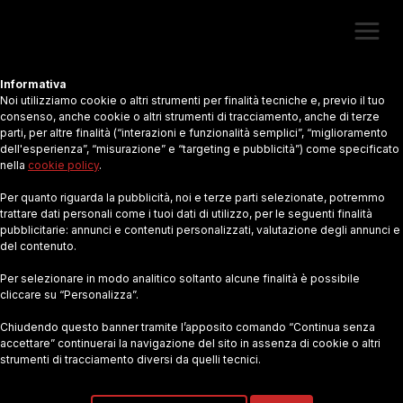
Informativa
Noi utilizziamo cookie o altri strumenti per finalità tecniche e, previo il tuo
Firmiamo per chiedere un
consenso, anche cookie o altri strumenti di tracciamento, anche di terze
parti, per altre finalità (“interazioni e funzionalità semplici”, “miglioramento
Comune che dia finalmente ai
dell'esperienza”, “misurazione” e “targeting e pubblicità”) come specificato
nella
cookie policy
.
giovani ciò che meritano:
Per quanto riguarda la pubblicità, noi e terze parti selezionate, potremmo
spazi, opportunità, sicurezza
trattare dati personali come i tuoi dati di utilizzo, per le seguenti finalità
pubblicitarie: annunci e contenuti personalizzati, valutazione degli annunci e
e partecipazione.
del contenuto.
Per selezionare in modo analitico soltanto alcune finalità è possibile
cliccare su “Personalizza”.
Chiudendo questo banner tramite l’apposito comando “Continua senza
accettare” continuerai la navigazione del sito in assenza di cookie o altri
strumenti di tracciamento diversi da quelli tecnici.