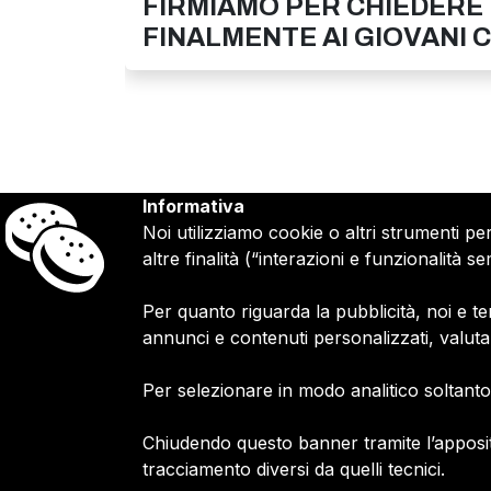
FIRMIAMO PER CHIEDERE
FINALMENTE AI GIOVANI CI
Informativa
Noi utilizziamo cookie o altri strumenti pe
altre finalità (“interazioni e funzionalità
Per quanto riguarda la pubblicità, noi e ter
Firmiamo.it È
un marchio commerciale di Me
annunci e contenuti personalizzati, valut
2010 - 2026
P.IVA 11305210012
Per selezionare in modo analitico soltanto 
Azienda certificata ISO 27001 numero: SN
Azienda certificata ISO 9001 numero: SNR
Chiudendo questo banner tramite l’apposit
tracciamento diversi da quelli tecnici.