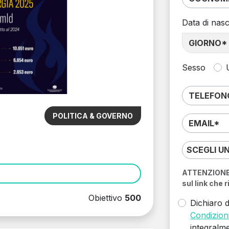
Data di nasc
Sesso
POLITICA & GOVERNO
SCEGLI U
ATTENZIONE: 
sul link che 
Obiettivo
500
Dichiaro d
Condizioni
integralm