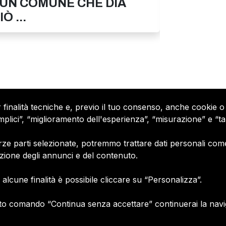
 UN COMUNE CHE DIA
BASTA I
Ò ...
AL VENE
r finalità tecniche e, previo il tuo consenso, anche cookie o 
 semplici”, “miglioramento dell'esperienza”, “misurazione” e “
Petizioni
ze parti selezionate, potremmo trattare dati personali come i t
Chi siamo
dia Asset spa copyright
azione degli annunci e del contenuto.
Contatti
Policy privacy
alcune finalità è possibile cliccare su “Personalizza”.
Termini e Condizioni
R 11572700/89/I
Cookie policy
 59022611/89/Q
o comando “Continua senza accettare” continuerai la navigaz
Gestione consensi e categor
merceologiche marketing