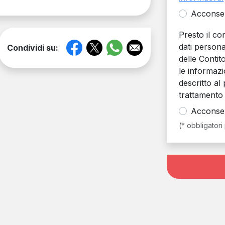
Acconse
Presto il c
dati personal
Condividi su:
delle Contit
le informazi
descritto al 
trattamento 
Acconse
(* obbligatori