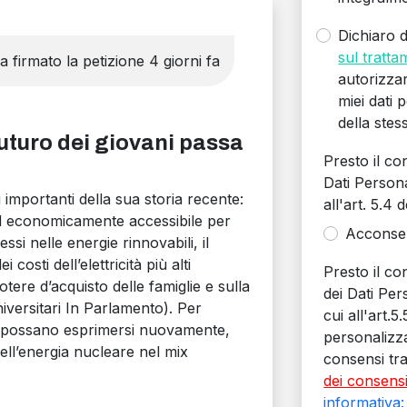
Dichiaro d
sul tratta
 firmato la petizione 4 giorni fa
autorizza
miei dati p
della stes
futuro dei giovani passa
Presto il c
Dati Personal
ù importanti della sua storia recente:
all'art. 5.4 
 ed economicamente accessibile per
Acconse
si nelle energie rinnovabili, il
osti dell’elettricità più alti
Presto il co
tere d’acquisto delle famiglie e sulla
dei Dati Pers
iversitari In Parlamento). Per
cui all'art.
ani possano esprimersi nuovamente,
personalizz
ell’energia nucleare nel mix
consensi tra
dei consens
informativa: