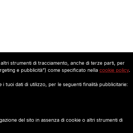
MPERIALISMO USA: L’ATTACCO DI TR
ZUELA È ILLEGALE!
altri strumenti di tracciamento, anche di terze parti, per
targeting e pubblicità”) come specificato nella
cookie policy
.
Seguici su:
uoi dati di utilizzo, per le seguenti finalità pubblicitarie:
ione del sito in assenza di cookie o altri strumenti di
ie