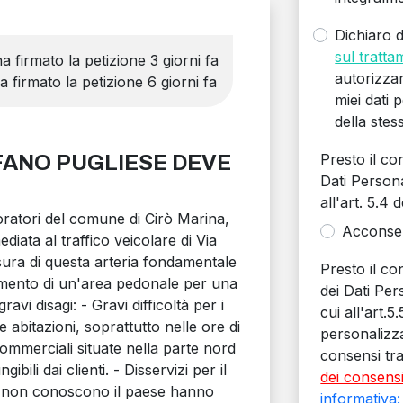
Dichiaro d
sul tratta
a firmato la petizione 3 giorni fa
autorizza
 firmato la petizione 6 giorni fa
miei dati p
della stes
Presto il c
FANO PUGLIESE DEVE
Dati Personal
all'art. 5.4 
lavoratori del comune di Cirò Marina,
Acconse
iata al traffico veicolare di Via
ura di questa arteria fondamentale
Presto il co
estimento di un'area pedonale per una
dei Dati Pers
avi disagi: - Gravi difficoltà per i
cui all'art.
e abitazioni, soprattutto nelle ore di
personalizz
commerciali situate nella parte nord
consensi tra
bili dai clienti. - Disservizi per il
dei consens
 che non conoscono il paese hanno
informativa: