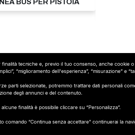
NEA BUS PER PISTOIA
NO AL P
PINEROLO
r finalità tecniche e, previo il tuo consenso, anche cookie o 
 semplici”, “miglioramento dell'esperienza”, “misurazione” e “
Petizioni
ze parti selezionate, potremmo trattare dati personali come i t
Chi siamo
dia Asset spa copyright
azione degli annunci e del contenuto.
Contatti
Policy privacy
alcune finalità è possibile cliccare su “Personalizza”.
Termini e Condizioni
R 11572700/89/I
Cookie policy
 59022611/89/Q
o comando “Continua senza accettare” continuerai la navigaz
Gestione consensi e categor
merceologiche marketing