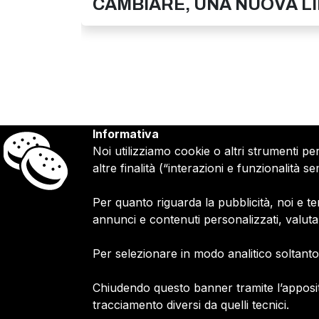
CAMBIARE, UNA NUOVA LI
Informativa
Noi utilizziamo cookie o altri strumenti pe
altre finalità (“interazioni e funzionalità
Per quanto riguarda la pubblicità, noi e ter
Firmiamo.it È
un marchio commerciale di Me
annunci e contenuti personalizzati, valut
2010 - 2026
P.IVA 11305210012
Per selezionare in modo analitico soltanto 
Azienda certificata ISO 27001 numero: SN
Azienda certificata ISO 9001 numero: SNR
Chiudendo questo banner tramite l’apposit
tracciamento diversi da quelli tecnici.