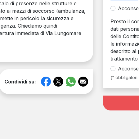
 calo di presenze nelle strutture e
Acconse
tato ai mezzi di soccorso (ambulanza,
e mette in pericolo la sicurezza e
Presto il c
mergenza. Chiediamo quindi
dati personal
pertura immediata di Via Lungomare
delle Contit
le informazi
descritto al 
trattamento 
Acconse
(* obbligatori
Condividi su: