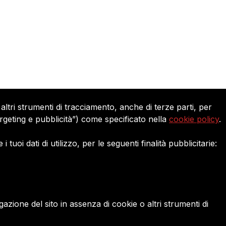
EDAGGIO SULLA TANGENZIALE TORI
: DIFENDIAMO IL ...
altri strumenti di tracciamento, anche di terze parti, per
targeting e pubblicità”) come specificato nella
cookie policy
.
Seguici su:
uoi dati di utilizzo, per le seguenti finalità pubblicitarie:
ione del sito in assenza di cookie o altri strumenti di
ie