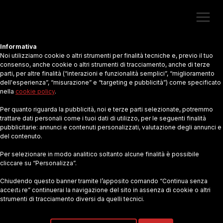
Informativa
Noi utilizziamo cookie o altri strumenti per finalità tecniche e, previo il tuo
consenso, anche cookie o altri strumenti di tracciamento, anche di terze
parti, per altre finalità (“interazioni e funzionalità semplici”, “miglioramento
dell'esperienza”, “misurazione” e “targeting e pubblicità”) come specificato
nella
cookie policy
.
PETIZIONI
Per quanto riguarda la pubblicità, noi e terze parti selezionate, potremmo
trattare dati personali come i tuoi dati di utilizzo, per le seguenti finalità
“Non pretendiamo che le cose cambino se
pubblicitarie: annunci e contenuti personalizzati, valutazione degli annunci e
del contenuto.
continuiamo a fare le stesse cose” Albert Einstein
Per selezionare in modo analitico soltanto alcune finalità è possibile
cliccare su “Personalizza”.
Chiudendo questo banner tramite l’apposito comando “Continua senza
accettare” continuerai la navigazione del sito in assenza di cookie o altri
strumenti di tracciamento diversi da quelli tecnici.