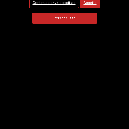
Continua senza accettare
Accetto
Personalizza
Firmiamo.it È
un marchio commerciale di Media Asset
spa copyright 2010 - 2026
P.IVA 11305210012
Azienda certificata ISO 27001 numero: SNR
11572700/89/I
Azienda certificata ISO 9001 numero: SNR
59022611/89/Q