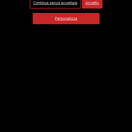
Continua senza accettare
Accetto
UNHCR - Agenzia ONU per i Rifugiati
Personalizza
GIUSTIZIA, DIRITTI E ORDINE PUBBLICO
Firme
568
Obiettivo
10000
FIRMA
Motta Giuseppe
ha firmato la petizione 6
giorni fa
Stefano Fuschetto
ha firmato la petizione 6
giorni fa