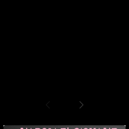
Non Acconsento
(* obbligatori per proseguire nella registrazione)
FIRMA
simili
Petizioni