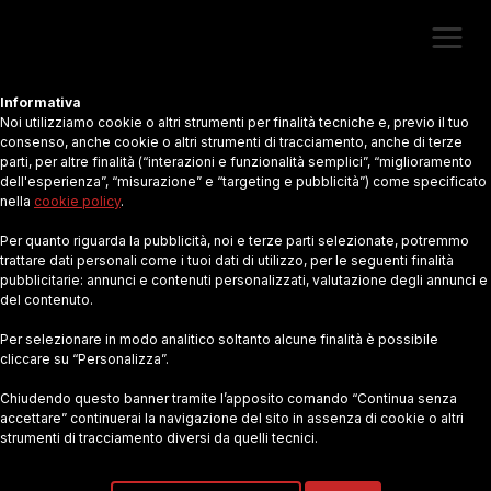
Informativa
Noi utilizziamo cookie o altri strumenti per finalità tecniche e, previo il tuo
Siria, non voltiamo lo sguardo
consenso, anche cookie o altri strumenti di tracciamento, anche di terze
parti, per altre finalità (“interazioni e funzionalità semplici”, “miglioramento
dell'esperienza”, “misurazione” e “targeting e pubblicità”) come specificato
nella
cookie policy
.
Per quanto riguarda la pubblicità, noi e terze parti selezionate, potremmo
trattare dati personali come i tuoi dati di utilizzo, per le seguenti finalità
pubblicitarie: annunci e contenuti personalizzati, valutazione degli annunci e
del contenuto.
Per selezionare in modo analitico soltanto alcune finalità è possibile
cliccare su “Personalizza”.
Chiudendo questo banner tramite l’apposito comando “Continua senza
accettare” continuerai la navigazione del sito in assenza di cookie o altri
strumenti di tracciamento diversi da quelli tecnici.
Petizione creata da: