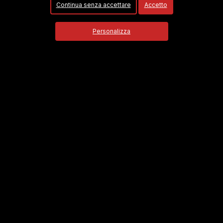
Continua senza accettare
Accetto
Petizione creata da:
Davide germano
e diretta a
Scopri di
Personalizza
più
LAVORO
Firme
1
Obiettivo
50000
FIRMA
Pasquale De marco
ha firmato la petizione 13