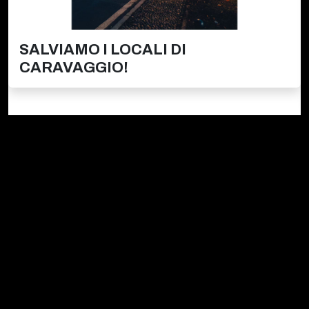
SALVIAMO I LOCALI DI
CARAVAGGIO!
Firmiamo.it È
un marchio commerciale di Media Asset
spa copyright 2010 - 2026
P.IVA 11305210012
Azienda certificata ISO 27001 numero: SNR
11572700/89/I
Azienda certificata ISO 9001 numero: SNR
59022611/89/Q